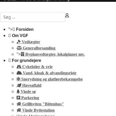
Søg
Type 2 or more characters for results.
">
Forsiden
Om VGF
Vedtægter
Generalforsamling
">
Byplanvedtægter, lokalplaner mv.
For grundejere
Cykelstier & veje
Vand, kloak & afvandingsriste
Snerydning og glatførebekæmpelse
Haveaffald
Vinde sø
Parkering
Grillhytten "Bittenhus"
Vinde Byttestation